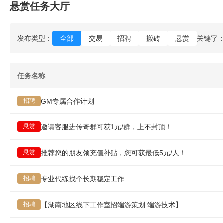
悬赏任务大厅
发布类型：
全部
交易
招聘
搬砖
悬赏
关键字
任务名称
GM专属合作计划
招聘
邀请客服进传奇群可获1元/群，上不封顶！
悬赏
推荐您的朋友领充值补贴，您可获最低5元/人！
悬赏
专业代练找个长期稳定工作
招聘
【湖南地区线下工作室招端游策划 端游技术】
招聘