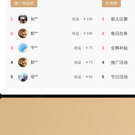
推广收益榜
红包榜
1
如**
1
新人注册
收益：￥180
2
默**
2
每日任务
收益：￥180
3
平**
3
全网补贴
收益：￥75
4
默**
4
推广活动
收益：￥75
5
嘻**
5
节日活动
收益：￥60